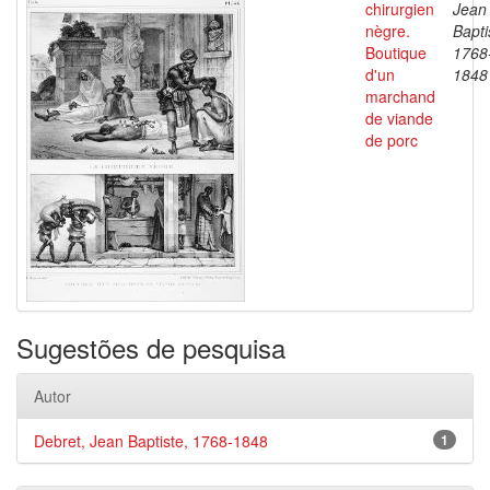
chirurgien
Jean
nègre.
Bapti
Boutique
1768
d'un
1848
marchand
de viande
de porc
Sugestões de pesquisa
Autor
Debret, Jean Baptiste, 1768-1848
1