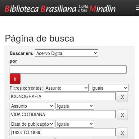
Skip
navigation
Página de busca
Buscar em:
por
Filtros correntes: