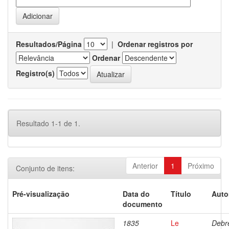
Resultados/Página
|
Ordenar registros por
Ordenar
Registro(s)
Resultado 1-1 de 1.
Anterior
1
Próximo
Conjunto de itens:
Pré-visualização
Data do
Título
Auto
documento
1835
Le
Debre