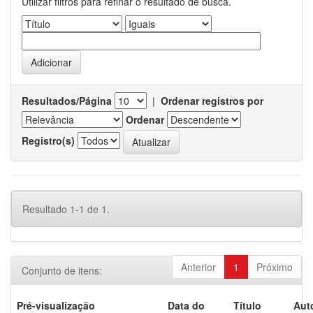
Utilizar filtros para refinar o resultado de busca.
Resultados/Página
|
Ordenar registros por
Ordenar
Registro(s)
Resultado 1-1 de 1.
Anterior
1
Próximo
Conjunto de itens:
Pré-visualização
Data do
Título
Aut