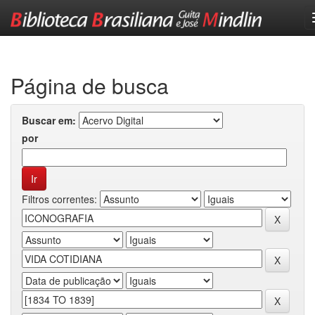
Skip
navigation
Página de busca
Buscar em:
por
Filtros correntes: