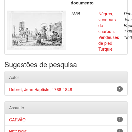
documento
1835
Nègres,
Debr
vendeurs
Jea
de
Bapt
charbon.
176
Vendeuses
184
de pled
Turquie
Sugestões de pesquisa
Autor
Debret, Jean Baptiste, 1768-1848
1
Assunto
CARVÃO
1
NEGROS
1