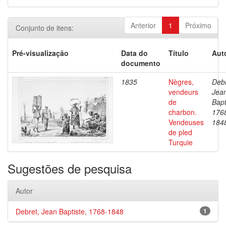
Anterior
1
Próximo
Conjunto de itens:
Pré-visualização
Data do
Título
Aut
documento
1835
Nègres,
Debr
vendeurs
Jea
de
Bapt
charbon.
176
Vendeuses
184
de pled
Turquie
Sugestões de pesquisa
Autor
Debret, Jean Baptiste, 1768-1848
1