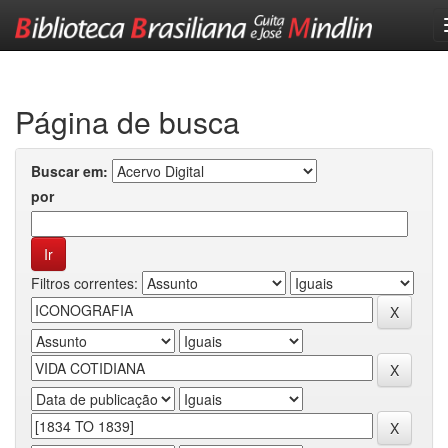
Skip
navigation
Página de busca
Buscar em:
por
Filtros correntes: