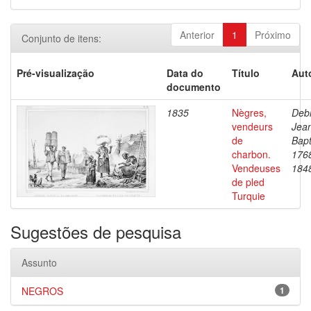
Anterior
1
Próximo
Conjunto de itens:
Pré-visualização
Data do
Título
Aut
documento
1835
Nègres,
Debr
vendeurs
Jea
de
Bapt
charbon.
176
Vendeuses
184
de pled
Turquie
Sugestões de pesquisa
Assunto
NEGROS
1