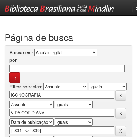
Skip
navigation
Página de busca
Buscar em:
por
Filtros correntes: