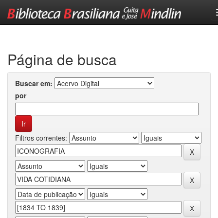
Skip
navigation
Página de busca
Buscar em:
por
Filtros correntes: