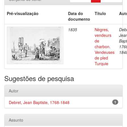
Pré-visualização
Data do
Título
Aut
documento
1835
Nègres,
Debr
vendeurs
Jea
de
Bapt
charbon.
176
Vendeuses
184
de pled
Turquie
Sugestões de pesquisa
Autor
Debret, Jean Baptiste, 1768-1848
1
Assunto