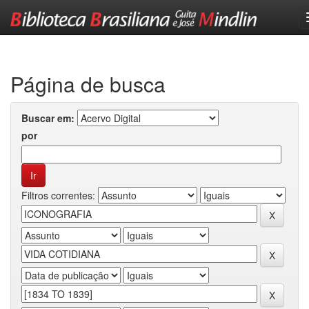
Skip
navigation
Página de busca
Buscar em:
por
Filtros correntes: