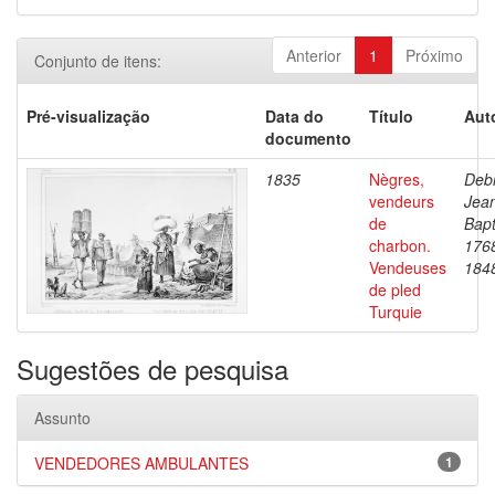
Anterior
1
Próximo
Conjunto de itens:
Pré-visualização
Data do
Título
Aut
documento
1835
Nègres,
Debr
vendeurs
Jea
de
Bapt
charbon.
176
Vendeuses
184
de pled
Turquie
Sugestões de pesquisa
Assunto
VENDEDORES AMBULANTES
1