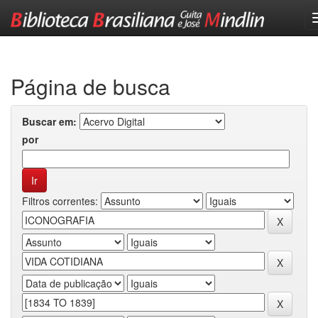
Skip
navigation
Página de busca
Buscar em:
por
Filtros correntes: