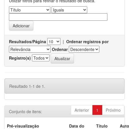
Utilizar filtros para refinar o resultado de busca.
Resultados/Página
|
Ordenar registros por
Ordenar
Registro(s)
Resultado 1-1 de 1.
Anterior
1
Próximo
Conjunto de itens:
Pré-visualização
Data do
Título
Auto