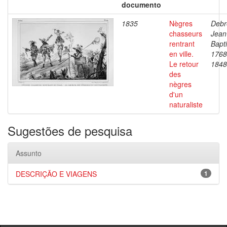
documento
1835
Nègres
Debr
chasseurs
Jean
rentrant
Bapti
en ville.
1768
Le retour
1848
des
nègres
d'un
naturaliste
Sugestões de pesquisa
Assunto
DESCRIÇÃO E VIAGENS
1