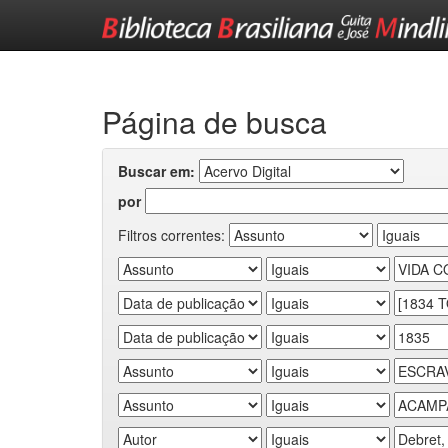
Skip
navigation
Página de busca
Buscar em:
por
Filtros correntes: