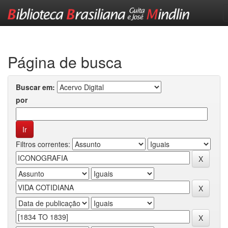
Skip
navigation
Página de busca
Buscar em:
por
Filtros correntes: