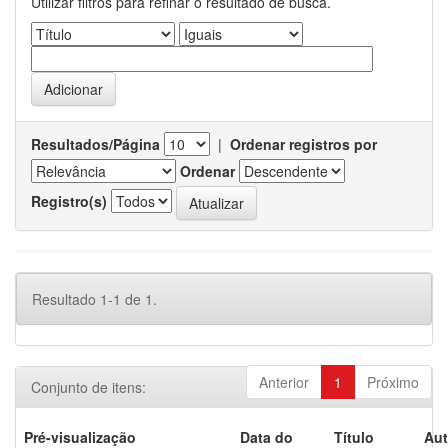
Utilizar filtros para refinar o resultado de busca.
Resultados/Página
|
Ordenar registros por
Ordenar
Registro(s)
Resultado 1-1 de 1.
Anterior
1
Próximo
Conjunto de itens:
Pré-visualização
Data do
Título
Aut