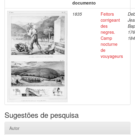
documento
1835
Feitors
Deb
corrigeant
Jea
des
Bap
negres.
176
Camp
184
nocturne
de
vouyageurs
Sugestões de pesquisa
Autor