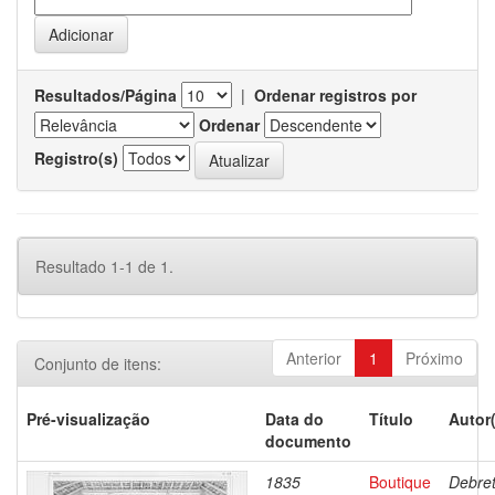
Resultados/Página
|
Ordenar registros por
Ordenar
Registro(s)
Resultado 1-1 de 1.
Anterior
1
Próximo
Conjunto de itens:
Pré-visualização
Data do
Título
Autor
documento
1835
Boutique
Debret