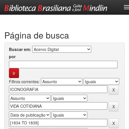
Skip
navigation
Página de busca
Buscar em:
por
Filtros correntes: