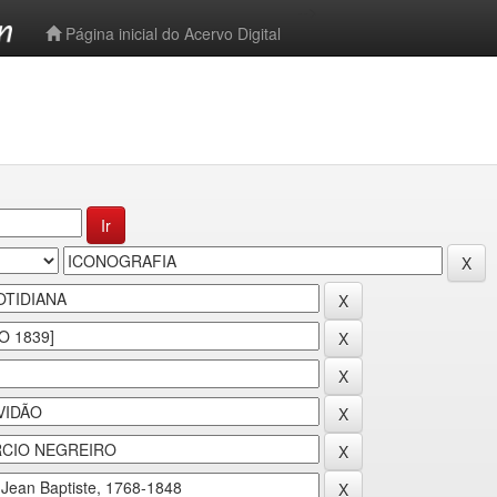
-->
Página inicial do Acervo Digital