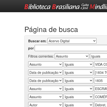
Skip
navigation
Página de busca
Buscar em:
por
Filtros correntes: