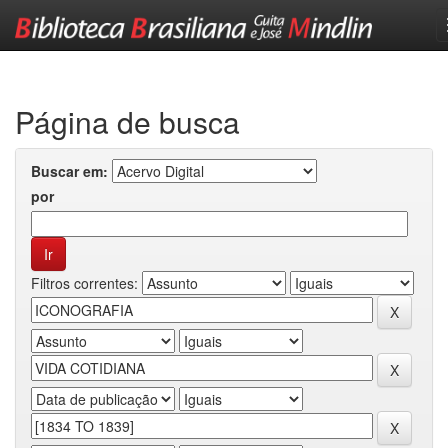
Skip
navigation
Página de busca
Buscar em:
por
Filtros correntes: