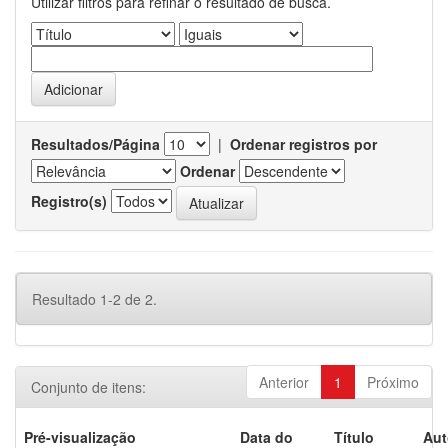
Utilizar filtros para refinar o resultado de busca.
Resultados/Página
|
Ordenar registros por
Ordenar
Registro(s)
Resultado 1-2 de 2.
Anterior
1
Próximo
Conjunto de itens:
Pré-visualização
Data do
Título
Aut