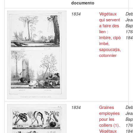
documento
1834
Végétaux
Deb
qui servent
Jea
a faire des
Bapt
lien :
176
imbire, cipò
184
imbé,
sapoucaÿa,
cotonnier
1834
Graines
Deb
employées
Jea
pour les
Bapt
colliers (1).
176
Végétaux
184