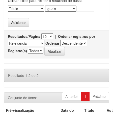
Utilizar filtros para refinar o resultado de busca.
Resultados/Página
|
Ordenar registros por
Ordenar
Registro(s)
Resultado 1-2 de 2.
Anterior
1
Próximo
Conjunto de itens:
Pré-visualização
Data do
Título
Aut