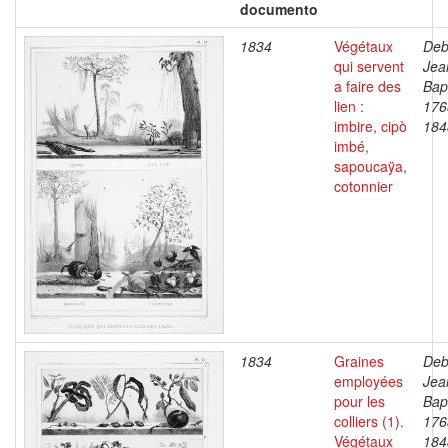
documento
1834
Végétaux
Deb
qui servent
Jea
a faire des
Bapt
lien :
176
imbire, cipò
184
imbé,
sapoucaÿa,
cotonnier
1834
Graines
Deb
employées
Jea
pour les
Bapt
colliers (1).
176
Végétaux
184