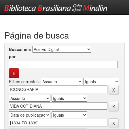
Skip
navigation
Página de busca
Buscar em:
por
Filtros correntes: