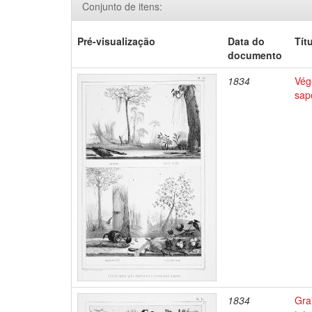
Conjunto de itens:
Pré-visualização
Data do
Tít
documento
1834
Végé
sap
1834
Gra