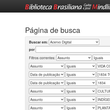
Skip
navigation
Página de busca
Buscar em:
por
Filtros correntes: