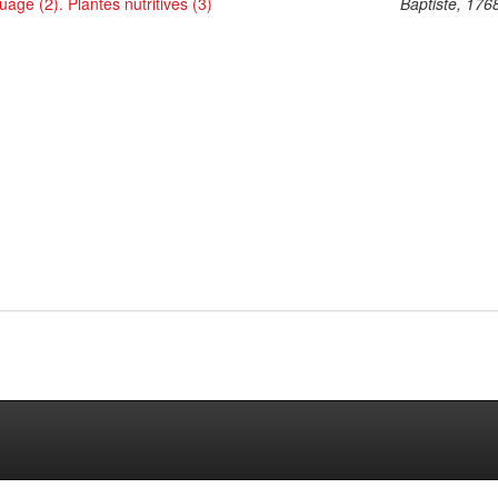
uage (2). Plantes nutritives (3)
Baptiste, 176