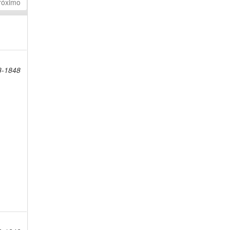
róximo
8-1848