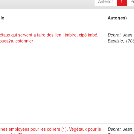
Anterior
1
P
ulo
Autor(es)
taux qui servent a faire des lien : imbire, cipò imbé,
Debret, Jean
oucaÿa, cotonnier
Baptiste, 176
ines employées pour les colliers (1). Végétaux pour le
Debret, Jean