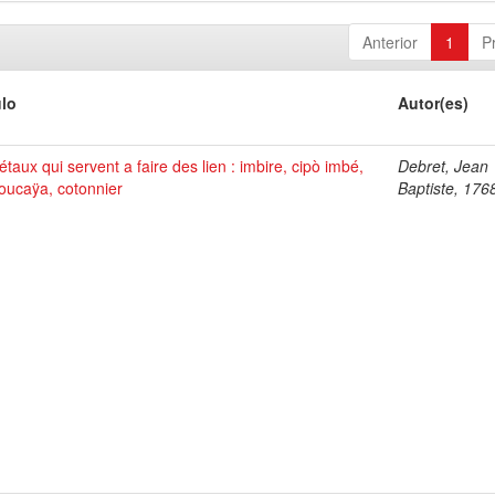
Anterior
1
P
ulo
Autor(es)
taux qui servent a faire des lien : imbire, cipò imbé,
Debret, Jean
oucaÿa, cotonnier
Baptiste, 176