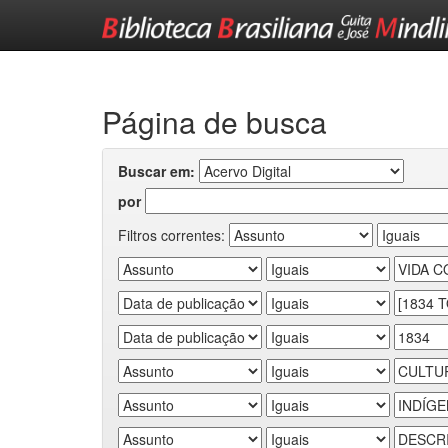
Skip
navigation
Página de busca
Buscar em:
por
Filtros correntes: