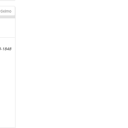
róximo
8-1848