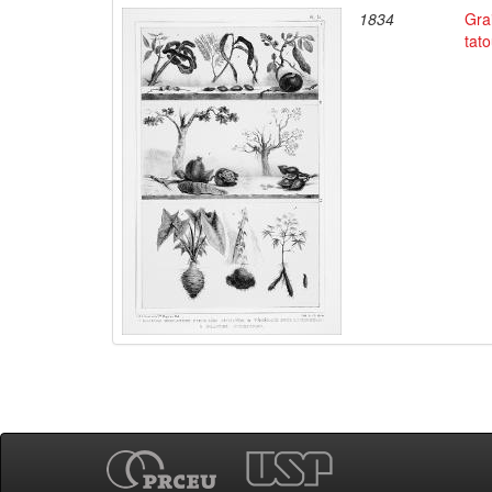
1834
Gra
tato