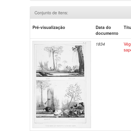
Conjunto de itens:
Pré-visualização
Data do
Tít
documento
1834
Végé
sap