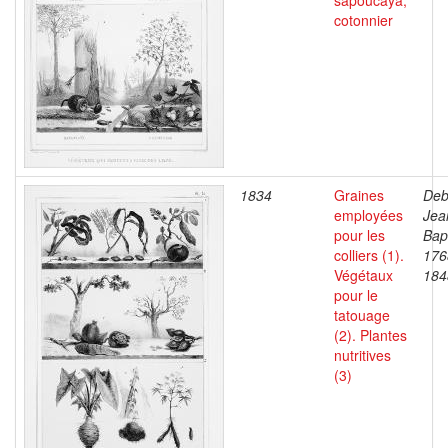
sapoucaÿa,
cotonnier
1834
Graines
Deb
employées
Jea
pour les
Bapt
colliers (1).
176
Végétaux
184
pour le
tatouage
(2). Plantes
nutritives
(3)