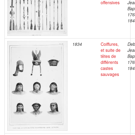
offensives
Jea
Bapt
176
184
1834
Coiffures,
Deb
et suite de
Jea
têtes de
Bapt
différents
176
castes
184
sauvages