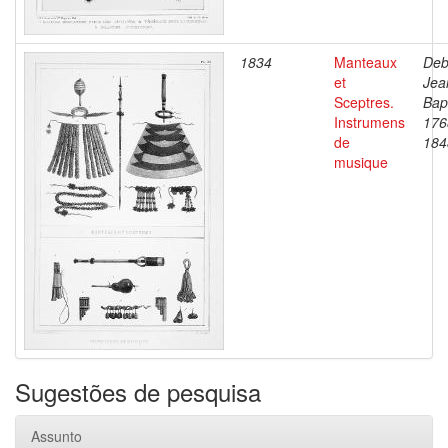
1834
Manteaux
Deb
et
Jea
Sceptres.
Bapt
Instrumens
176
de
184
musique
Sugestões de pesquisa
Assunto