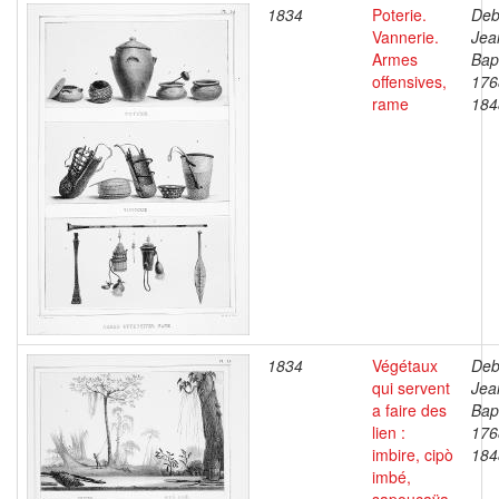
1834
Poterie.
Deb
Vannerie.
Jea
Armes
Bapt
offensives,
176
rame
184
1834
Végétaux
Deb
qui servent
Jea
a faire des
Bapt
lien :
176
imbire, cipò
184
imbé,