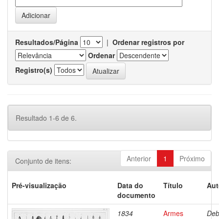
Resultados/Página
|
Ordenar registros por
Ordenar
Registro(s)
Resultado 1-6 de 6.
Anterior
1
Próximo
Conjunto de itens:
Pré-visualização
Data do
Título
Aut
documento
1834
Armes
Deb