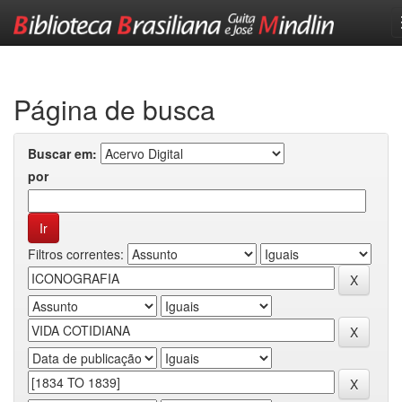
Skip
navigation
Página de busca
Buscar em:
por
Filtros correntes: