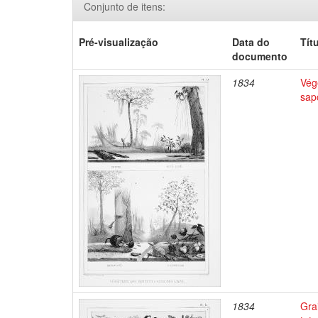
Conjunto de itens:
Pré-visualização
Data do
Tít
documento
1834
Végé
sap
1834
Gra