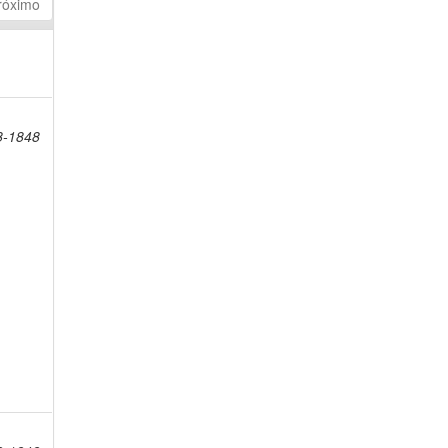
róximo
8-1848