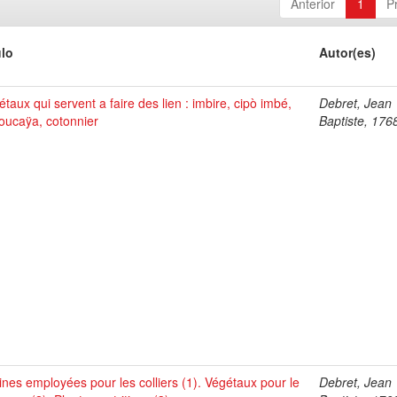
Anterior
1
P
ulo
Autor(es)
taux qui servent a faire des lien : imbire, cipò imbé,
Debret, Jean
oucaÿa, cotonnier
Baptiste, 176
ines employées pour les colliers (1). Végétaux pour le
Debret, Jean