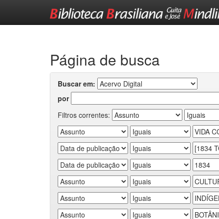
Skip
navigation
Página de busca
Buscar em:
por
Filtros correntes: