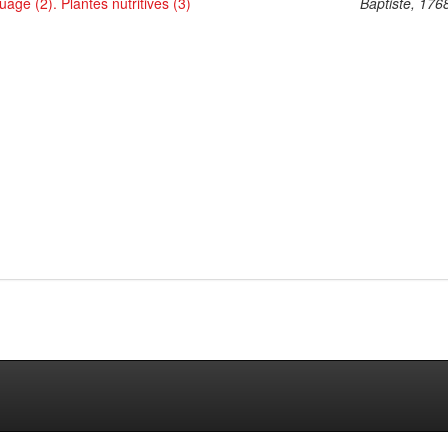
uage (2). Plantes nutritives (3)
Baptiste, 176