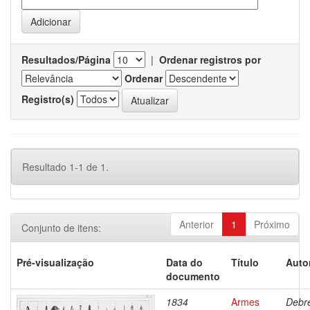
Resultados/Página
|
Ordenar registros por
Ordenar
Registro(s)
Resultado 1-1 de 1.
Anterior
1
Próximo
Conjunto de itens:
Pré-visualização
Data do
Título
Auto
documento
1834
Armes
Debre