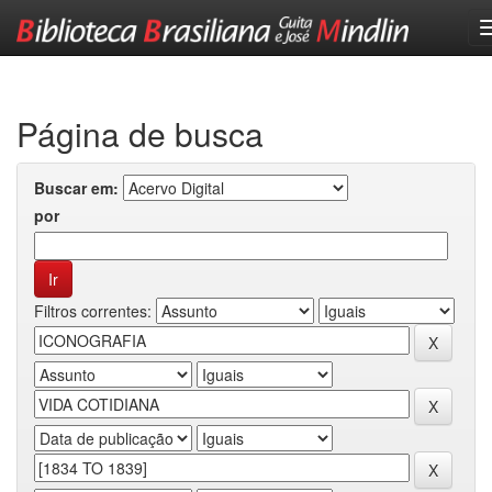
Skip
navigation
Página de busca
Buscar em:
por
Filtros correntes: