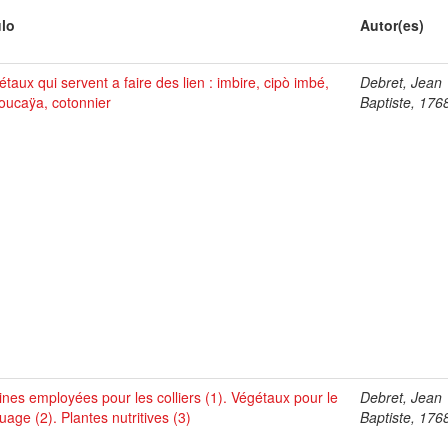
ulo
Autor(es)
taux qui servent a faire des lien : imbire, cipò imbé,
Debret, Jean
oucaÿa, cotonnier
Baptiste, 176
ines employées pour les colliers (1). Végétaux pour le
Debret, Jean
uage (2). Plantes nutritives (3)
Baptiste, 176