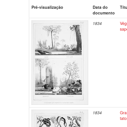
Pré-visualização
Data do
Tít
documento
1834
Végé
sap
1834
Gra
tato