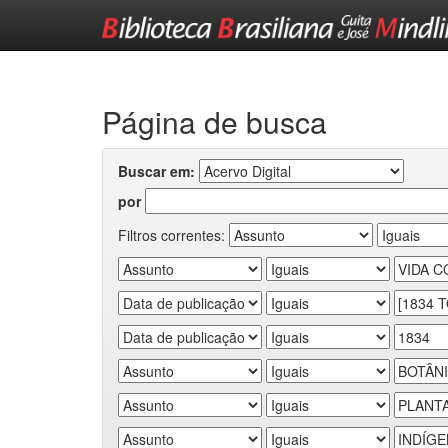
Skip
navigation
Página de busca
Buscar em:
por
Filtros correntes: