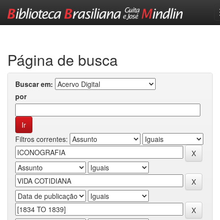
Skip
navigation
Página de busca
Buscar em:
por
Filtros correntes: