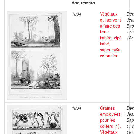
documento
1834
Végétaux
Deb
qui servent
Jea
a faire des
Bapt
lien :
176
imbire, cipò
184
imbé,
sapoucaÿa,
cotonnier
1834
Graines
Deb
employées
Jea
pour les
Bapt
colliers (1).
176
Végétaux
184