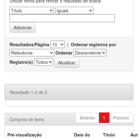
Utilizar filtros para refinar o resultado de busca.
Resultados/Página
|
Ordenar registros por
Ordenar
Registro(s)
Resultado 1-2 de 2.
Anterior
1
Próximo
Conjunto de itens:
Pré-visualização
Data do
Título
Aut