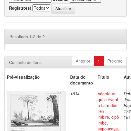
Registro(s)
Resultado 1-2 de 2.
Anterior
1
Próximo
Conjunto de itens:
Pré-visualização
Data do
Título
Aut
documento
1834
Végétaux
Deb
qui servent
Jea
a faire des
Bapt
lien :
176
imbire, cipò
184
imbé,
sapoucaÿa,