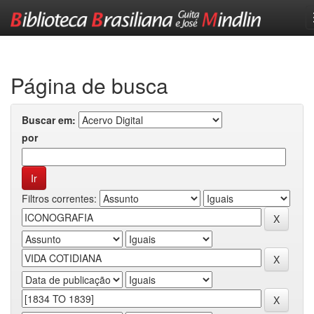
Skip
navigation
Página de busca
Buscar em:
por
Filtros correntes: