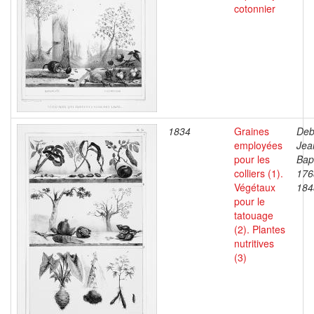
cotonnier
1834
Graines
Deb
employées
Jea
pour les
Bapt
colliers (1).
176
Végétaux
184
pour le
tatouage
(2). Plantes
nutritives
(3)