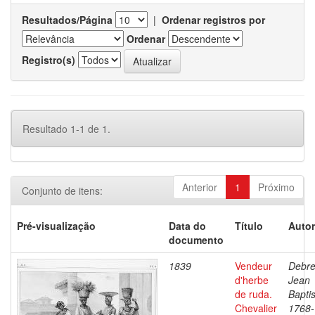
Resultados/Página
|
Ordenar registros por
Ordenar
Registro(s)
Resultado 1-1 de 1.
Anterior
1
Próximo
Conjunto de itens:
Pré-visualização
Data do
Título
Autor
documento
1839
Vendeur
Debre
d'herbe
Jean
de ruda.
Baptis
Chevalier
1768-