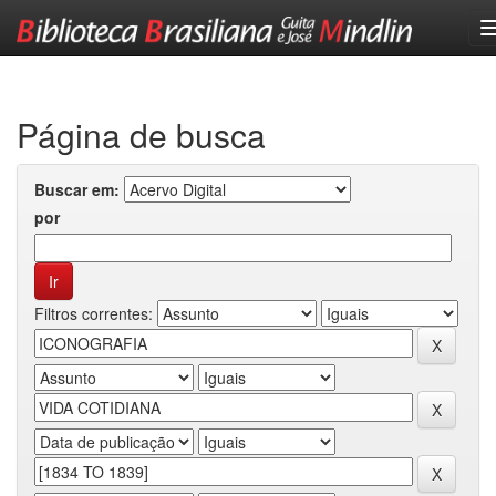
Skip
navigation
Página de busca
Buscar em:
por
Filtros correntes: