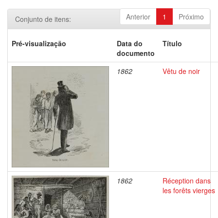
Anterior
1
Próximo
Conjunto de itens:
Pré-visualização
Data do
Título
documento
1862
Vêtu de noir
1862
Réception dans
les forêts vierges