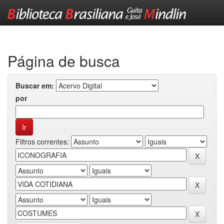
Skip
navigation
Página de busca
Buscar em:
por
Filtros correntes: