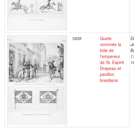
1839
Quete
D
nommée la
J
folie de
B
l'empereur
1
de St. Espirit.
1
Drapeau et
pavillon
bresiliens