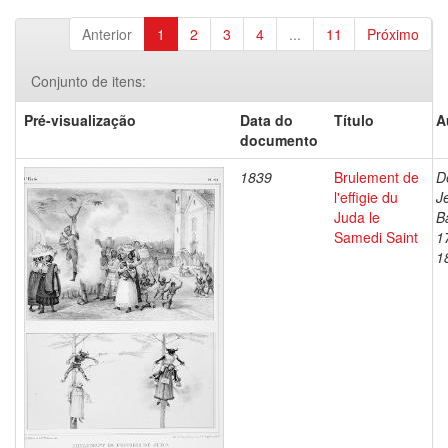
Anterior
1
2
3
4
...
11
Próximo
Conjunto de itens:
Pré-visualização
Data do
Título
A
documento
1839
Brulement de
D
l'effigie du
J
Juda le
B
Samedi Saint
1
1