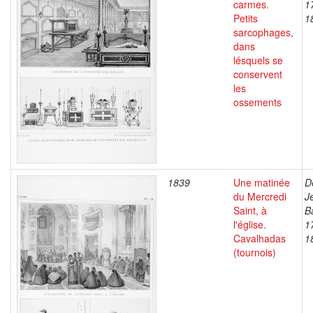
carmes.
1
Petits
1
sarcophages,
dans
lésquels se
conservent
les
ossements
1839
Une matinée
D
du Mercredi
J
Saint, à
B
l'église.
1
Cavalhadas
1
(tournois)