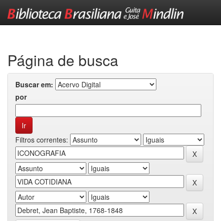
Skip
navigation
Página de busca
Buscar em:
por
Filtros correntes: