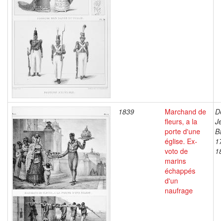
1839
Marchand de
D
fleurs, a la
J
porte d'une
B
église. Ex-
1
voto de
1
marins
échappés
d'un
naufrage