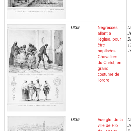
1839
Négresses
D
allant a
J
l'église, pour
B
être
1
baptisées.
1
Chevaliers
du Christ, en
grand
costume de
l'ordre
1839
Vue gle. de la
D
ville de Rio
J