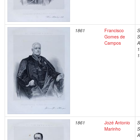
1861
Francisco
S
Gomes de
S
Campos
A
1
1
1861
Jozé Antonio
S
Marinho
S
A