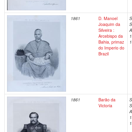
1861
D. Manoel
S
Joaquim da
S
Silveira :
A
Arcebispo da
1
Bahia, primaz
1
do Imperio do
Brazil
1861
Barão da
S
Victoria
S
A
1
1