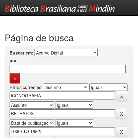
Skip
navigation
Página de busca
Buscar em:
por
Filtros correntes: