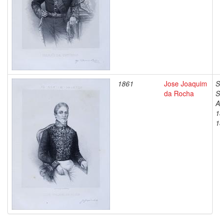
1861
Jose Joaquim
S
da Rocha
S
A
1
1