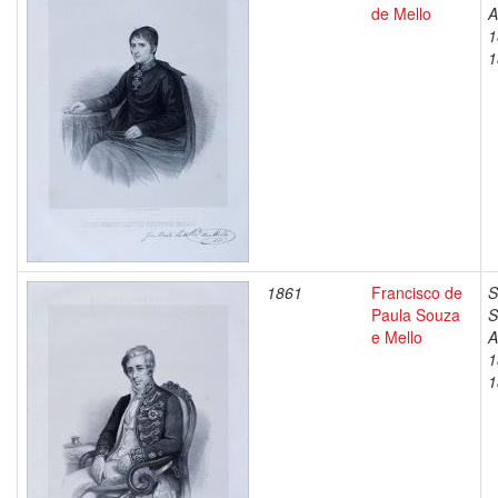
de Mello
A
1
1
1861
Francisco de
S
Paula Souza
S
e Mello
A
1
1