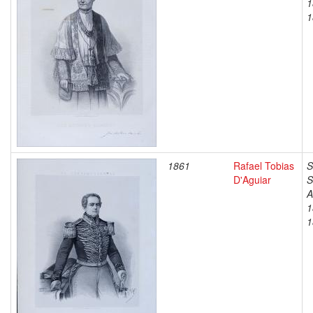
1
1
1861
Rafael Tobias
S
D'Aguiar
S
A
1
1