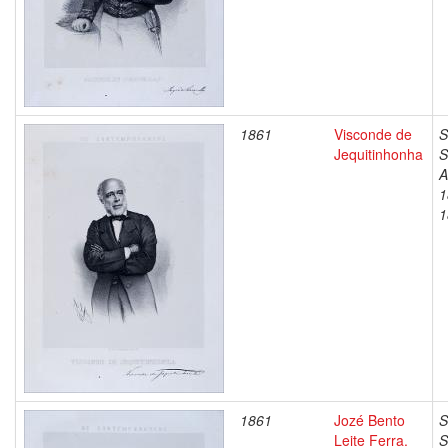
1861
Visconde de
S
Jequitinhonha
S
A
1
1
1861
Jozé Bento
S
Leite Ferra.
S