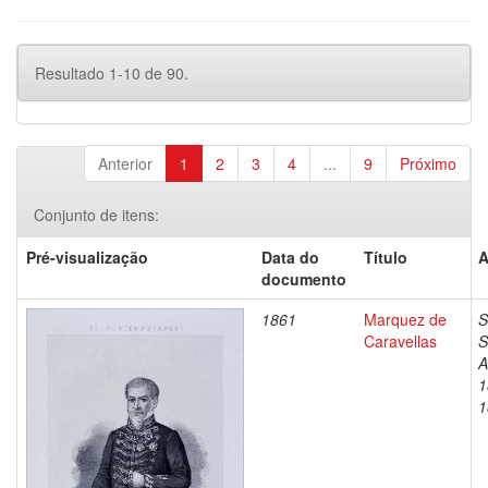
Resultado 1-10 de 90.
Anterior
1
2
3
4
...
9
Próximo
Conjunto de itens:
Pré-visualização
Data do
Título
A
documento
1861
Marquez de
S
Caravellas
S
A
1
1