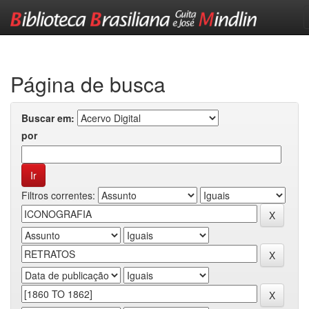
Skip
navigation
Página de busca
Buscar em:
por
Filtros correntes: