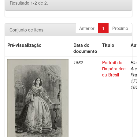
Resultado 1-2 de 2.
Anterior
1
Próximo
Conjunto de itens:
Pré-visualização
Data do
Título
Au
documento
1862
Portrait de
Bia
l'impératrice
Au
du Brésil
Fra
17
18