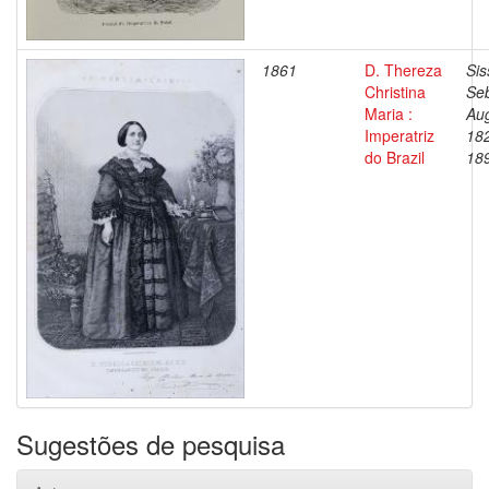
1861
D. Thereza
Sis
Christina
Seb
Maria :
Aug
Imperatriz
18
do Brazil
18
Sugestões de pesquisa