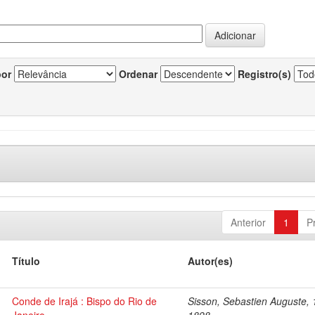
por
Ordenar
Registro(s)
Anterior
1
P
Título
Autor(es)
Conde de Irajá : Bispo do Rio de
Sisson, Sebastien Auguste, 