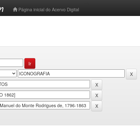
-->
Página inicial do Acervo Digital