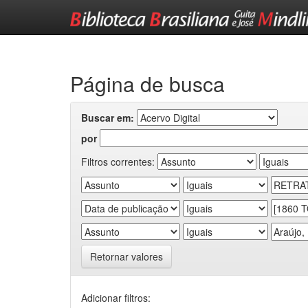
Skip
navigation
Página de busca
Buscar em:
por
Filtros correntes:
Retornar valores
Adicionar filtros: