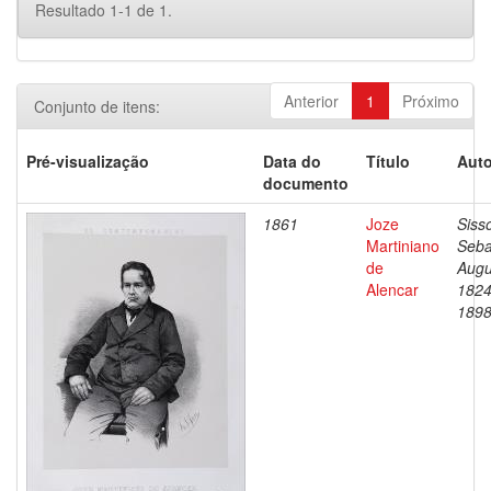
Resultado 1-1 de 1.
Anterior
1
Próximo
Conjunto de itens:
Pré-visualização
Data do
Título
Auto
documento
1861
Joze
Siss
Martiniano
Seba
de
Augu
Alencar
1824
189