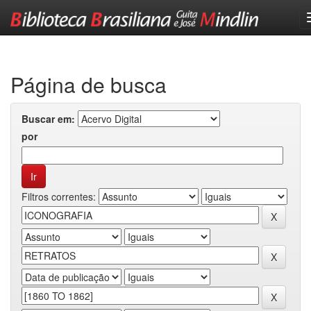
Skip
navigation
Página de busca
Buscar em:
por
Filtros correntes: