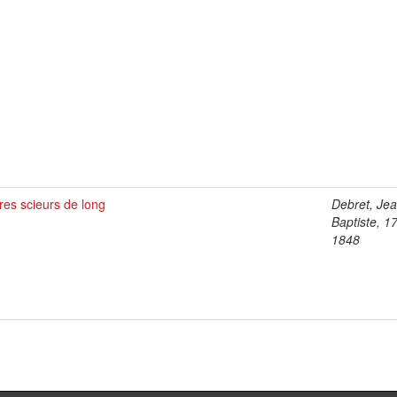
es scieurs de long
Debret, Je
Baptiste, 1
1848