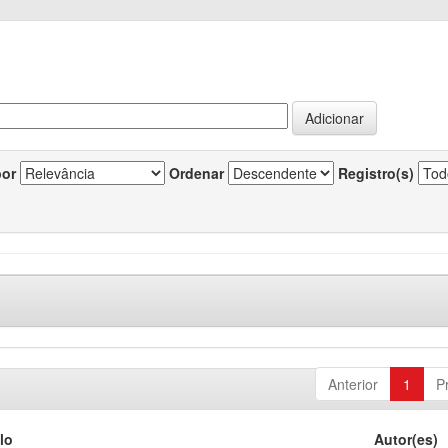
por
Ordenar
Registro(s)
Anterior
1
P
lo
Autor(es)