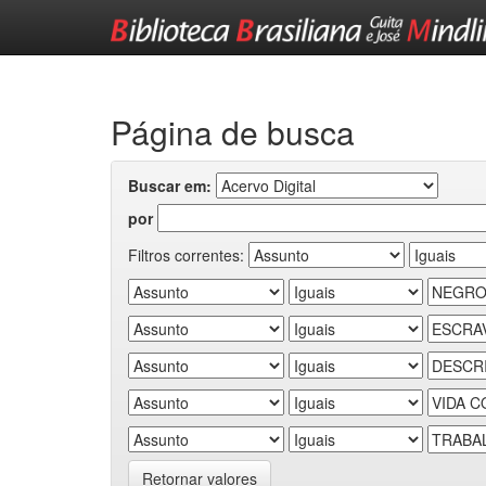
Skip
navigation
Página de busca
Buscar em:
por
Filtros correntes:
Retornar valores