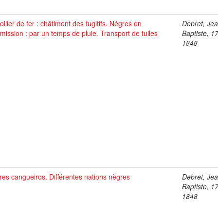
ollier de fer : châtiment des fugitifs. Négres en
Debret, Je
ission : par un temps de pluie. Transport de tuiles
Baptiste, 1
1848
es cangueiros. Différentes nations nègres
Debret, Je
Baptiste, 1
1848