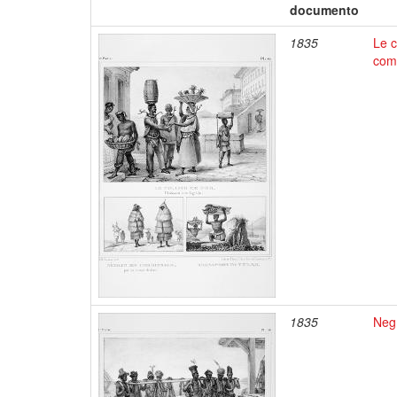
documento
1835
Le c
comm
1835
Negr