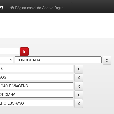
-->
Página inicial do Acervo Digital