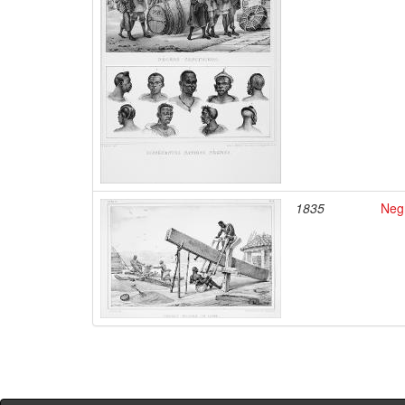
1835
Negr