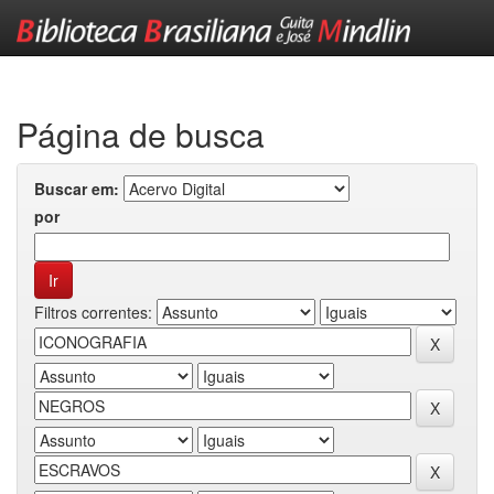
Skip
navigation
Página de busca
Buscar em:
por
Filtros correntes: