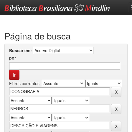
Skip
navigation
Página de busca
Buscar em:
por
Filtros correntes: