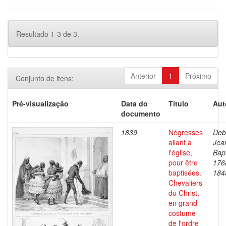
Resultado 1-3 de 3.
Anterior
1
Próximo
Conjunto de itens:
Pré-visualização
Data do
Título
Aut
documento
1839
Négresses
Deb
allant a
Jea
l'église,
Bapt
pour être
176
baptisées.
184
Chevaliers
du Christ,
en grand
costume
de l'ordre