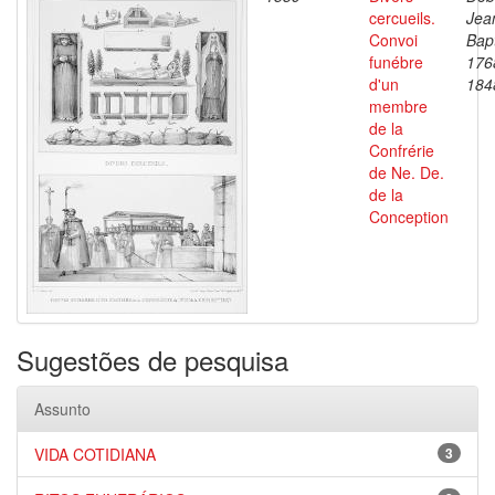
cercueils.
Jea
Convoi
Bapt
funébre
176
d'un
184
membre
de la
Confrérie
de Ne. De.
de la
Conception
Sugestões de pesquisa
Assunto
VIDA COTIDIANA
3