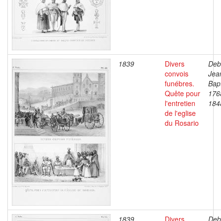
1839
Divers
Deb
convois
Jea
funébres.
Bapt
Quête pour
176
l'entretien
184
de l'eglise
du Rosario
1839
Divers
Deb