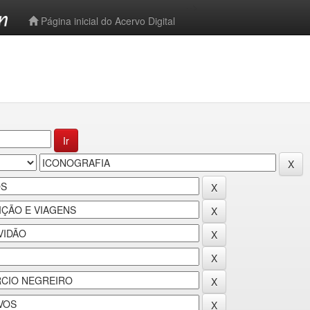
-->
Página inicial do Acervo Digital