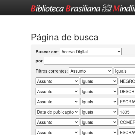
Skip
navigation
Página de busca
Buscar em:
por
Filtros correntes: