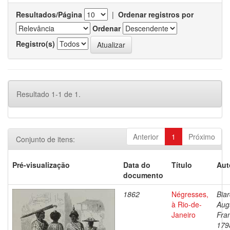
Resultados/Página
|
Ordenar registros por
Ordenar
Registro(s)
Resultado 1-1 de 1.
Anterior
1
Próximo
Conjunto de itens:
Pré-visualização
Data do
Título
Aut
documento
1862
Négresses,
Biar
à Rio-de-
Aug
Janeiro
Fran
179