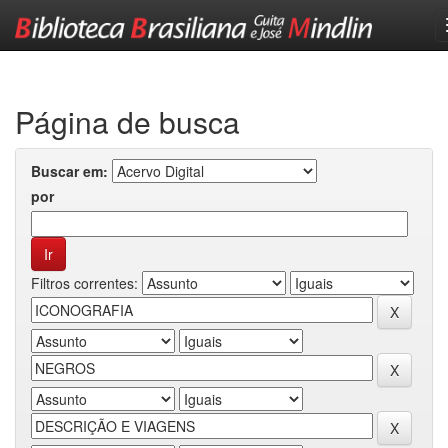
Skip
navigation
Página de busca
Buscar em:
por
Filtros correntes: