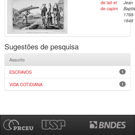
de lait et
Jean
de capim
Baptis
1768-
1848
Sugestões de pesquisa
Assunto
ESCRAVOS
1
VIDA COTIDIANA
1