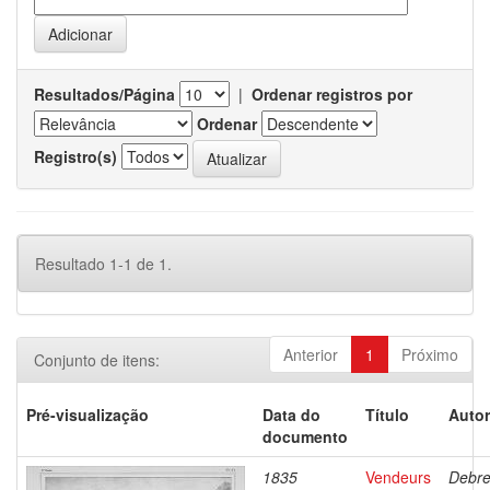
Resultados/Página
|
Ordenar registros por
Ordenar
Registro(s)
Resultado 1-1 de 1.
Anterior
1
Próximo
Conjunto de itens:
Pré-visualização
Data do
Título
Autor
documento
1835
Vendeurs
Debre