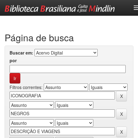
Skip
navigation
Página de busca
Buscar em:
por
Filtros correntes: