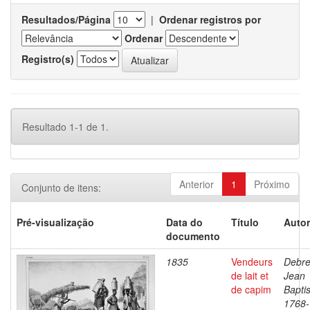
Resultados/Página
|
Ordenar registros por
Ordenar
Registro(s)
Resultado 1-1 de 1.
Anterior
1
Próximo
Conjunto de itens:
Pré-visualização
Data do
Título
Autor
documento
1835
Vendeurs
Debre
de lait et
Jean
de capim
Baptis
1768-