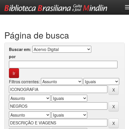
Skip
navigation
Página de busca
Buscar em:
por
Filtros correntes: