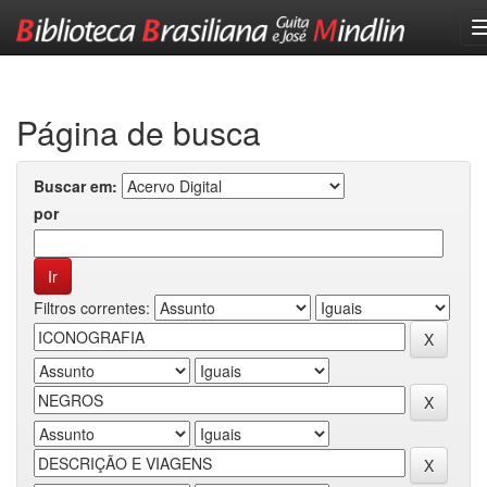
Skip
navigation
Página de busca
Buscar em:
por
Filtros correntes: