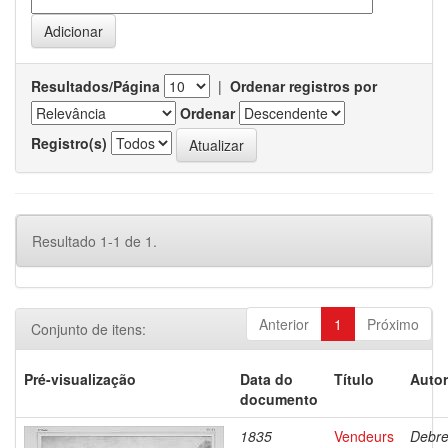
Resultados/Página
|
Ordenar registros por
Ordenar
Registro(s)
Resultado 1-1 de 1.
Anterior
1
Próximo
Conjunto de itens:
Pré-visualização
Data do
Título
Autor
documento
1835
Vendeurs
Debre