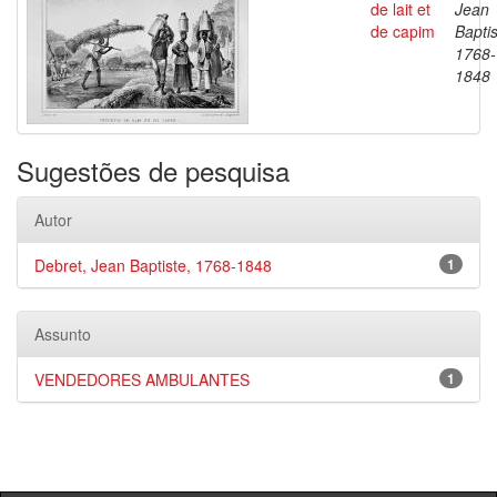
de lait et
Jean
de capim
Baptis
1768-
1848
Sugestões de pesquisa
Autor
Debret, Jean Baptiste, 1768-1848
1
Assunto
VENDEDORES AMBULANTES
1