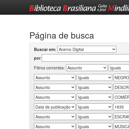
Skip
navigation
Página de busca
Buscar em:
por
Filtros correntes: