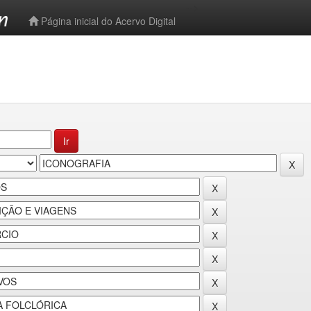
-->
Página inicial do Acervo Digital