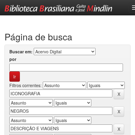
Skip
navigation
Página de busca
Buscar em:
por
Filtros correntes: