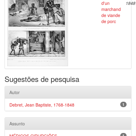
d'un
1848
marchand
de viande
de porc
Sugestões de pesquisa
Autor
Debret, Jean Baptiste, 1768-1848
1
Assunto
1