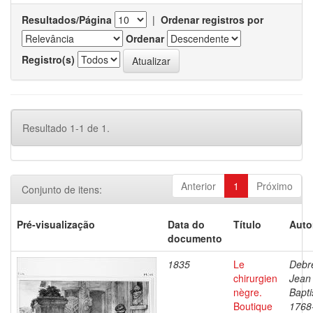
Resultados/Página
|
Ordenar registros por
Ordenar
Registro(s)
Resultado 1-1 de 1.
Anterior
1
Próximo
Conjunto de itens:
Pré-visualização
Data do
Título
Auto
documento
1835
Le
Debre
chirurgien
Jean
nègre.
Bapti
Boutique
1768