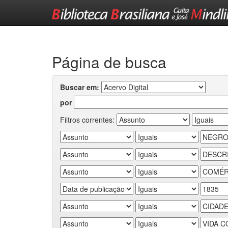
Skip
navigation
Página de busca
Buscar em:
por
Filtros correntes: