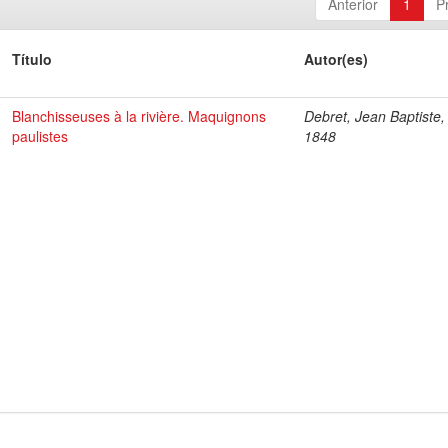
Anterior
1
P
Título
Autor(es)
Blanchisseuses à la rivière. Maquignons
Debret, Jean Baptiste,
paulistes
1848