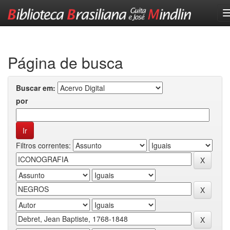
Skip
navigation
Página de busca
Buscar em:
por
Filtros correntes: