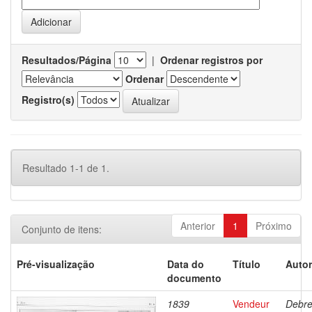
Resultados/Página
|
Ordenar registros por
Ordenar
Registro(s)
Resultado 1-1 de 1.
Anterior
1
Próximo
Conjunto de itens:
Pré-visualização
Data do
Título
Autor
documento
1839
Vendeur
Debre