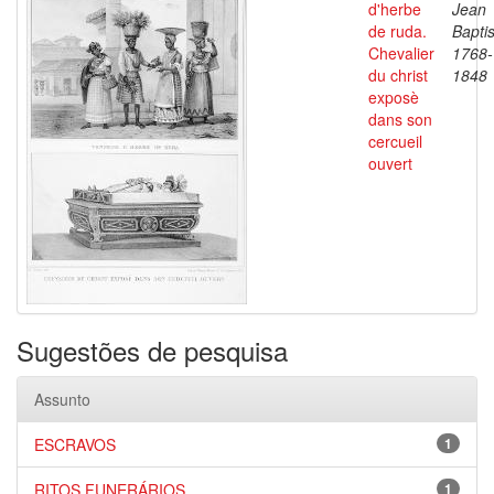
d'herbe
Jean
de ruda.
Baptis
Chevalier
1768-
du christ
1848
exposè
dans son
cercueil
ouvert
Sugestões de pesquisa
Assunto
ESCRAVOS
1
RITOS FUNERÁRIOS
1