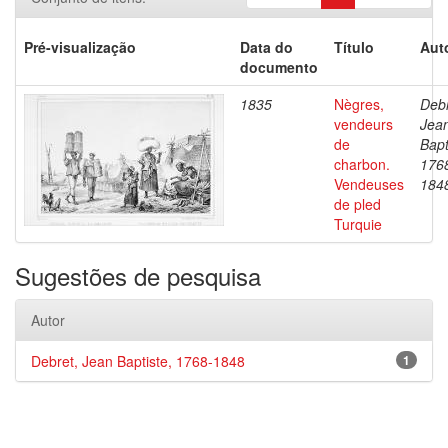
Pré-visualização
Data do
Título
Aut
documento
1835
Nègres,
Debr
vendeurs
Jea
de
Bapt
charbon.
176
Vendeuses
184
de pled
Turquie
Sugestões de pesquisa
Autor
Debret, Jean Baptiste, 1768-1848
1