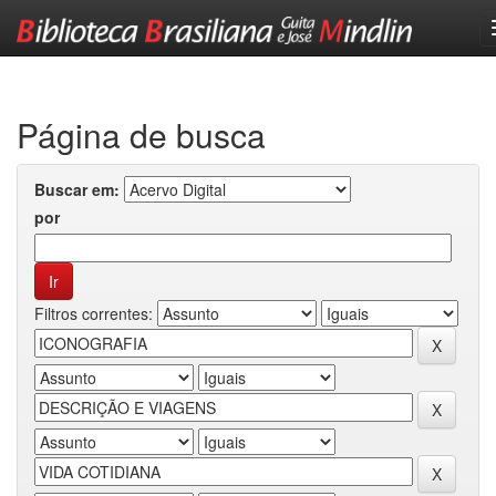
Skip
navigation
Página de busca
Buscar em:
por
Filtros correntes: