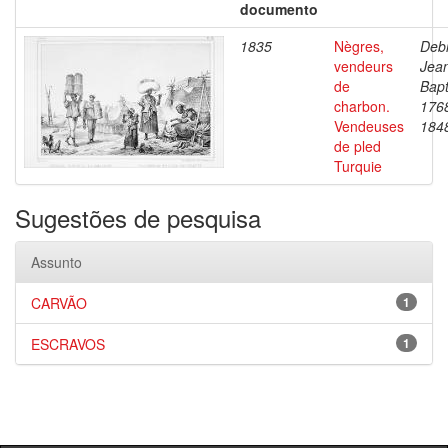
documento
1835
Nègres,
Debr
vendeurs
Jea
de
Bapt
charbon.
176
Vendeuses
184
de pled
Turquie
Sugestões de pesquisa
Assunto
CARVÃO
1
ESCRAVOS
1