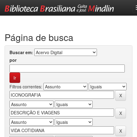
Skip
navigation
Página de busca
Buscar em:
por
Filtros correntes: