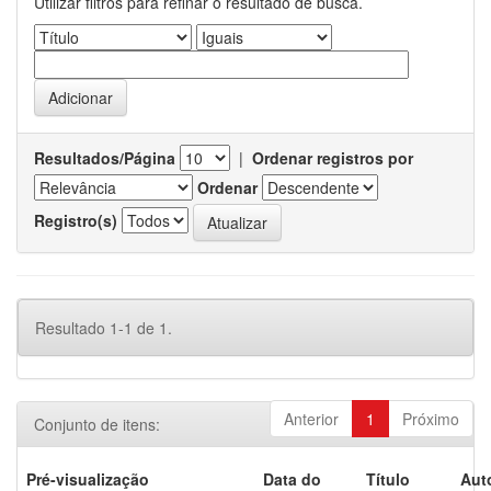
Utilizar filtros para refinar o resultado de busca.
Resultados/Página
|
Ordenar registros por
Ordenar
Registro(s)
Resultado 1-1 de 1.
Anterior
1
Próximo
Conjunto de itens:
Pré-visualização
Data do
Título
Aut