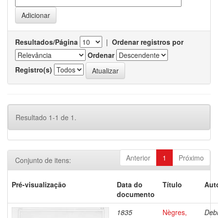
Resultados/Página
|
Ordenar registros por
Ordenar
Registro(s)
Resultado 1-1 de 1.
Anterior
1
Próximo
Conjunto de itens:
Pré-visualização
Data do
Título
Aut
documento
1835
Nègres,
Debr