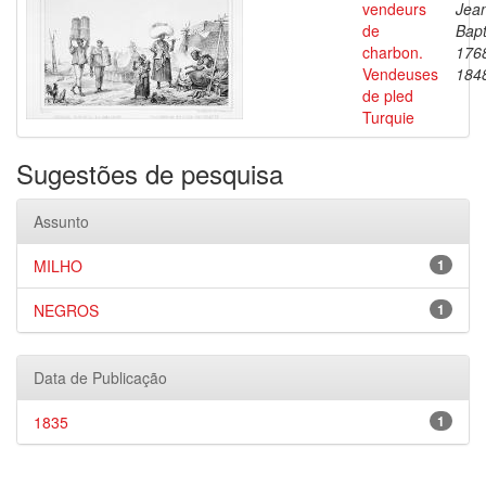
vendeurs
Jea
de
Bapt
charbon.
176
Vendeuses
184
de pled
Turquie
Sugestões de pesquisa
Assunto
MILHO
1
NEGROS
1
Data de Publicação
1835
1