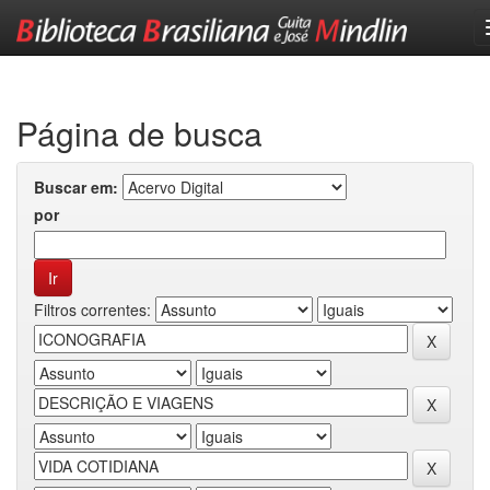
Skip
navigation
Página de busca
Buscar em:
por
Filtros correntes: