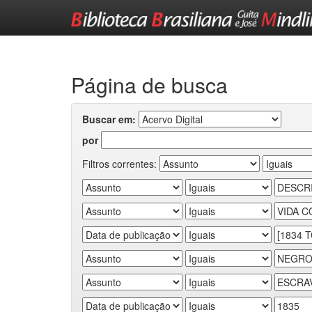
Skip
navigation
Página de busca
Buscar em:
por
Filtros correntes: