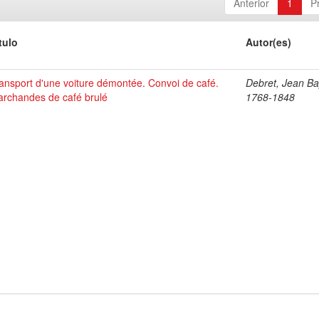
Anterior
1
P
tulo
Autor(es)
ansport d'une voiture démontée. Convoi de café.
Debret, Jean Bap
rchandes de café brulé
1768-1848