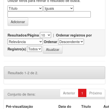
Utilizar filtros para refinar o resultado de busca.
Resultados/Página
|
Ordenar registros por
Ordenar
Registro(s)
Resultado 1-2 de 2.
Anterior
1
Próximo
Conjunto de itens:
Pré-visualização
Data do
Título
Aut