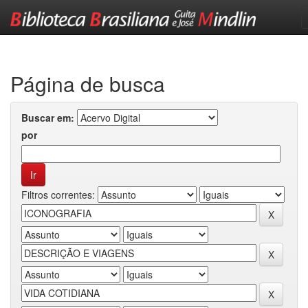
Skip
navigation
Página de busca
Buscar em:
por
Filtros correntes: