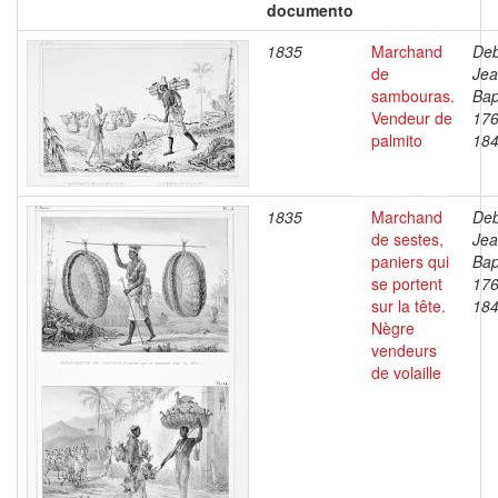
documento
1835
Marchand
Deb
de
Je
sambouras.
Bap
Vendeur de
176
palmito
18
1835
Marchand
Deb
de sestes,
Je
paniers qui
Bap
se portent
176
sur la tête.
18
Nègre
vendeurs
de volaille