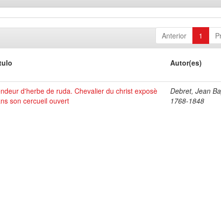
Anterior
1
P
tulo
Autor(es)
ndeur d'herbe de ruda. Chevalier du christ exposè
Debret, Jean Bap
ns son cercueil ouvert
1768-1848