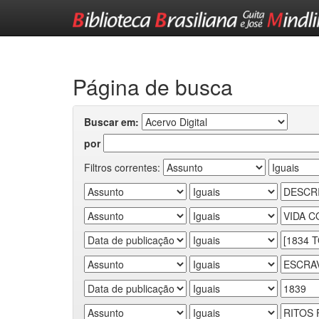
Skip
navigation
Página de busca
Buscar em:
por
Filtros correntes: