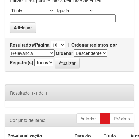
Utilizar filtros para refinar o resultado de busca.
Resultados/Página
|
Ordenar registros por
Ordenar
Registro(s)
Resultado 1-1 de 1.
Anterior
1
Próximo
Conjunto de itens:
Pré-visualização
Data do
Título
Aut