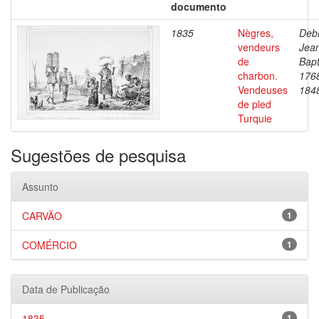
documento
1835
Nègres,
Debr
vendeurs
Jea
de
Bapt
charbon.
176
Vendeuses
184
de pled
Turquie
Sugestões de pesquisa
Assunto
CARVÃO
1
COMÉRCIO
1
Data de Publicação
1835
1