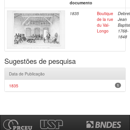
documento
1835
Boutique
Debret
de la rue
Jean
du Val-
Baptis
Longo
1768-
1848
Sugestões de pesquisa
Data de Publicação
1835
1