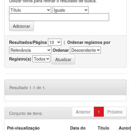
Utilizar filtros para refinar o resultado de busca.
Resultados/Página
|
Ordenar registros por
Ordenar
Registro(s)
Resultado 1-1 de 1.
Anterior
1
Próximo
Conjunto de itens:
Pré-visualização
Data do
Título
Autor