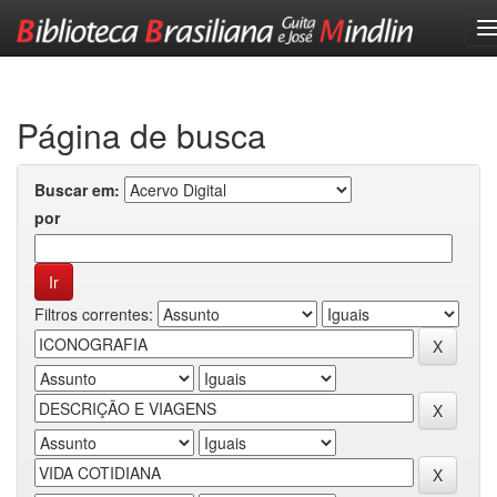
Skip
navigation
Página de busca
Buscar em:
por
Filtros correntes: