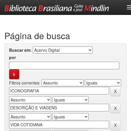
Skip
navigation
Página de busca
Buscar em:
por
Filtros correntes: