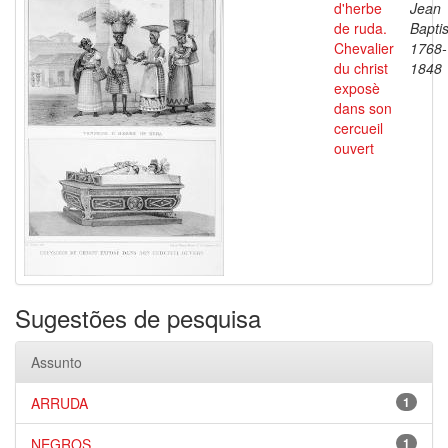
d'herbe
Jean
de ruda.
Baptis
Chevalier
1768-
du christ
1848
exposè
dans son
cercueil
ouvert
Sugestões de pesquisa
Assunto
ARRUDA
1
NEGROS
1