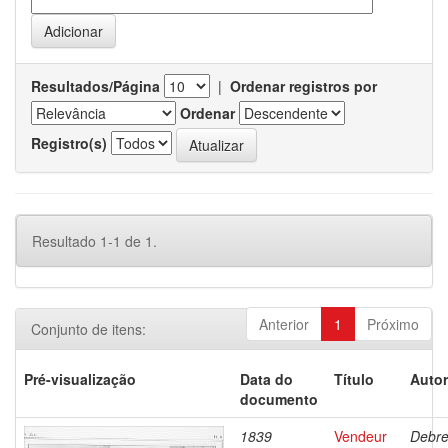
Resultados/Página
|
Ordenar registros por
Ordenar
Registro(s)
Resultado 1-1 de 1.
Anterior
1
Próximo
Conjunto de itens:
Pré-visualização
Data do
Título
Autor
documento
1839
Vendeur
Debre