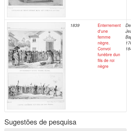
1839
Enterrement
De
d'une
Je
femme
Bap
nègre.
17
Convoi
18
funèbre dun
fils de roi
nègre
Sugestões de pesquisa