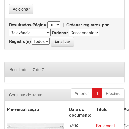
Resultados/Página
|
Ordenar registros por
Ordenar
Registro(s)
Resultado 1-7 de 7.
Anterior
1
Próximo
Conjunto de itens:
Pré-visualização
Data do
Título
Au
documento
1839
Brulement
De