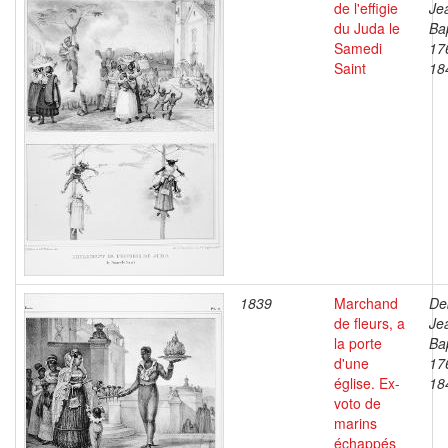
de l'effigie
Je
du Juda le
Bap
Samedi
17
Saint
18
1839
Marchand
De
de fleurs, a
Je
la porte
Bap
d'une
17
église. Ex-
18
voto de
marins
échappés