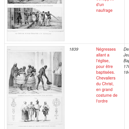
d'un
naufrage
1839
Négresses
De
allant a
Je
l'église,
Bap
pour être
17
baptisées.
18
Chevaliers
du Christ,
en grand
costume de
l'ordre