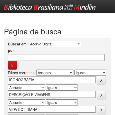
Skip
navigation
Página de busca
Buscar em:
por
Filtros correntes: