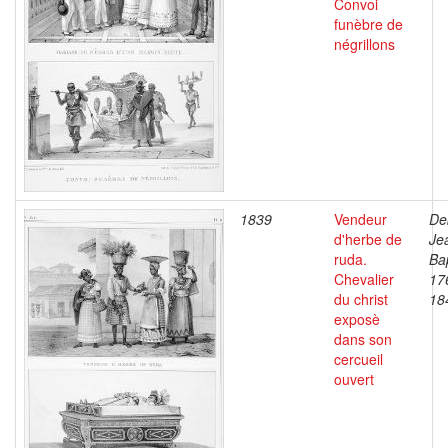
Convoi
funèbre de
négrillons
1839
Vendeur
De
d'herbe de
Je
ruda.
Bap
Chevalier
17
du christ
18
exposè
dans son
cercueil
ouvert