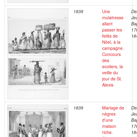
1839
Une
De
mulatresse
Je
allant
Bap
passer les
17
fetês de
18
Nöel, à la
campagne.
Concours
des
ecoliers, la
veille du
jour de St.
Alexis
1839
Mariage de
De
nègres
Je
d'une
Bap
maison
17
riche.
18